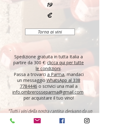
19
€
Torna ai vini
Spedizione gratuita in tutta Italia a
partire da 300 €:
clicca qui per tutte
le condizioni
.
Passa a trovarci
a Parma
, mandaci
un messaggio
WhatsApp al 338
7784446
o scrivici una mail a
info.ombrerosseparma@gmail.com
per acquistare il tuo vino!
"Tutti i vini della nostra cantina derivano da un
lungo percorso di ricerca, iniziato nel 1995 con
l'apertura di Ombre Rosse, che prosegue tutt'oggi.
Crediamo nell'etica delle persone, che si riflette nei