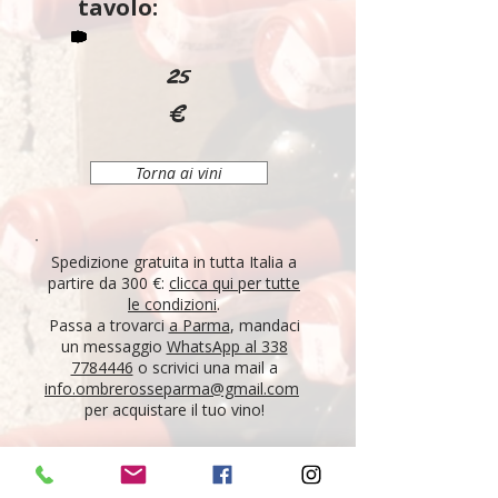
tavolo:
25
€
Torna ai vini
Spedizione gratuita in tutta Italia a
partire da 300 €:
clicca qui per tutte
le condizioni
.
Passa a trovarci
a Parma
, mandaci
un messaggio
WhatsApp al 338
7784446
o scrivici una mail a
info.ombrerosseparma@gmail.com
per acquistare il tuo vino!
"Tutti i vini della nostra cantina derivano da un
lungo percorso di ricerca, iniziato nel 1995 con