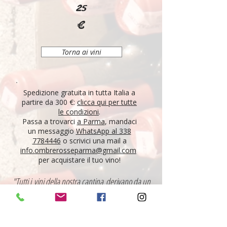
25
€
Torna ai vini
Spedizione gratuita in tutta Italia a
partire da 300 €:
clicca qui per tutte
le condizioni
.
Passa a trovarci
a Parma
, mandaci
un messaggio
WhatsApp al 338
7784446
o scrivici una mail a
info.ombrerosseparma@gmail.com
per acquistare il tuo vino!
"Tutti i vini della nostra cantina derivano da un
lungo percorso di ricerca, iniziato nel 1995 con
l'apertura di Ombre Rosse, che prosegue tutt'oggi.
Crediamo nell'etica delle persone, che si riflette nei