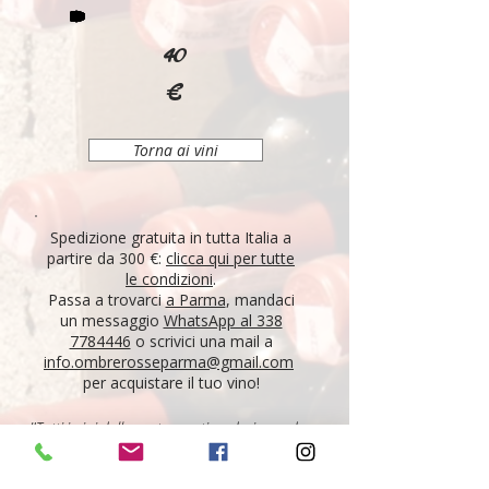
40
€
Torna ai vini
Spedizione gratuita in tutta Italia a
partire da 300 €:
clicca qui per tutte
le condizioni
.
Passa a trovarci
a Parma
, mandaci
un messaggio
WhatsApp al 338
7784446
o scrivici una mail a
info.ombrerosseparma@gmail.com
per acquistare il tuo vino!
"Tutti i vini della nostra cantina derivano da un
lungo percorso di ricerca, iniziato nel 1995 con
l'apertura di Ombre Rosse, che prosegue tutt'oggi.