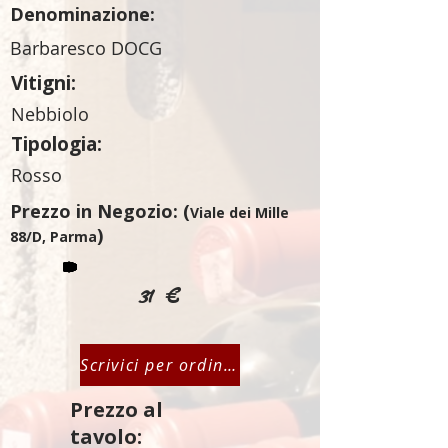
Denominazione:
Barbaresco DOCG
Vitigni:
Nebbiolo
Tipologia:
Rosso
Prezzo in Negozio: (
Viale dei Mille
)
88/D, Parma
31 €
Scrivici per ordinare
Prezzo al
tavolo: