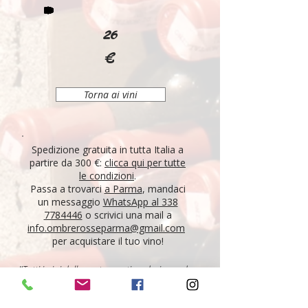
26
€
Torna ai vini
Spedizione gratuita in tutta Italia a
partire da 300 €:
clicca qui per tutte
le condizioni
.
Passa a trovarci
a Parma
, mandaci
un messaggio
WhatsApp al 338
7784446
o scrivici una mail a
info.ombrerosseparma@gmail.com
per acquistare il tuo vino!
"Tutti i vini della nostra cantina derivano da un
lungo percorso di ricerca, iniziato nel 1995 con
l'apertura di Ombre Rosse, che prosegue tutt'oggi.