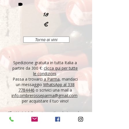
18
€
Torna ai vini
Spedizione gratuita in tutta Italia a
partire da 300 €:
clicca qui per tutte
le condizioni
.
Passa a trovarci
a Parma
, mandaci
un messaggio
WhatsApp al 338
7784446
o scrivici una mail a
info.ombrerosseparma@gmail.com
per acquistare il tuo vino!
"Tutti i vini della nostra cantina derivano da un
lungo percorso di ricerca, iniziato nel 1995 con
l'apertura di Ombre Rosse, che prosegue tutt'oggi.