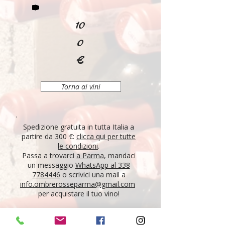
10
0
€
Torna ai vini
Spedizione gratuita in tutta Italia a
partire da 300 €:
clicca qui per tutte
le condizioni
.
Passa a trovarci
a Parma
, mandaci
un messaggio
WhatsApp al 338
7784446
o scrivici una mail a
info.ombrerosseparma@gmail.com
per acquistare il tuo vino!
"Tutti i vini della nostra cantina derivano da un