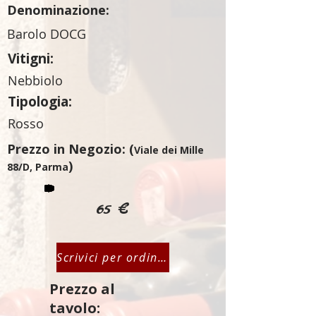
Denominazione:
Barolo DOCG
Vitigni:
Nebbiolo
Tipologia:
Rosso
Prezzo in Negozio: (
Viale dei Mille
)
88/D, Parma
65 €
Scrivici per ordinare
Prezzo al
tavolo: