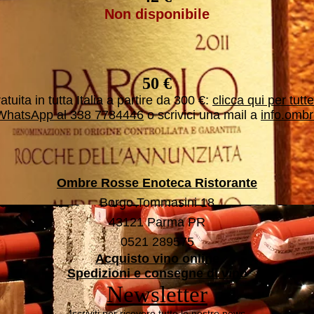
Non disponibile
50 €
tuita in tutta Italia a partire da 300 €:
clicca qui per tutt
WhatsApp al 338 7784446
o scrivici una mail a
info.omb
i ricerca, iniziato nel 1995 con l'apertura di Ombre Rosse, che pro
 in base a questo scegliamo il nostro assortimento. È la nostra pa
Giovanni e Nicola Maestri
Ombre Rosse Enoteca Ristorante
Borgo Tommasini 18
43121 Parma PR
0521 289575
Acquisto vino online
Spedizioni e consegne di vino
Newsletter
Iscriviti per ricevere tutte le nostre news