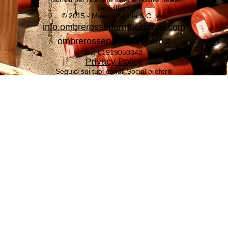
Iscriviti qui
© 2015 - Maestri Nicola & C. sas
info.ombrerosseparma@gmail.com
ombrerosseparma@libero.it
p.i. 01919050342
Privacy Policy
Seguici sui tuoi canali Social preferiti