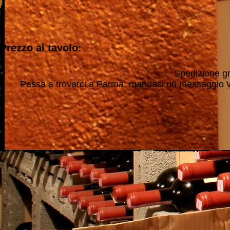
Prezzo al tavolo:
Spedizione gra
Passa a trovarci
a Parma
, mandaci un messaggio
"Tutti i vini della nostra cantina derivano da un lungo percorso d
nei vini che producono, e