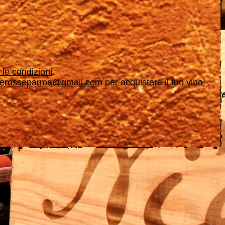
e le condizioni
.
rerosseparma@gmail.com
per acquistare il tuo vino!
segue tutt'oggi. Crediamo nell'etica delle persone, che si riflette
ssione, è la nostra vita."