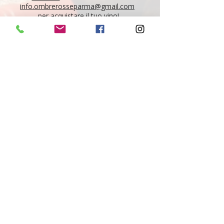
info.ombrerosseparma@gmail.com
per acquistare il tuo vino!
"Tutti i vini della nostra cantina derivano da un
lungo percorso di ricerca, iniziato nel 1995 con
l'apertura di Ombre Rosse, che prosegue tutt'oggi.
Crediamo nell'etica delle persone, che si riflette nei
vini che producono, e in base a questo scegliamo il
nostro assortimento. È la nostra passione, è la
nostra vita."
Giovanni e Nicola Maestri
Newsletter
Iscriviti per ricevere tutte le nostre news
Iscriviti qui
Seguici sui tuoi canali Social preferiti