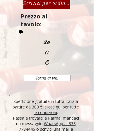
Scrivici per ordinare
Prezzo al
tavolo:
28
0
€
Torna ai vini
Spedizione gratuita in tutta Italia a
partire da 300 €:
clicca qui per tutte
le condizioni
.
Passa a trovarci
a Parma
, mandaci
un messaggio
WhatsApp al 338
7784446
o scrivici una mail a