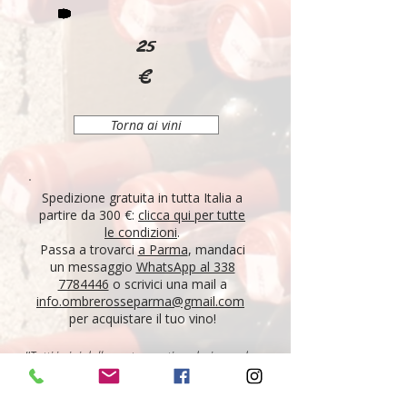
25
€
Torna ai vini
Spedizione gratuita in tutta Italia a
partire da 300 €:
clicca qui per tutte
le condizioni
.
Passa a trovarci
a Parma
, mandaci
un messaggio
WhatsApp al 338
7784446
o scrivici una mail a
info.ombrerosseparma@gmail.com
per acquistare il tuo vino!
"Tutti i vini della nostra cantina derivano da un
lungo percorso di ricerca, iniziato nel 1995 con
l'apertura di Ombre Rosse, che prosegue tutt'oggi.