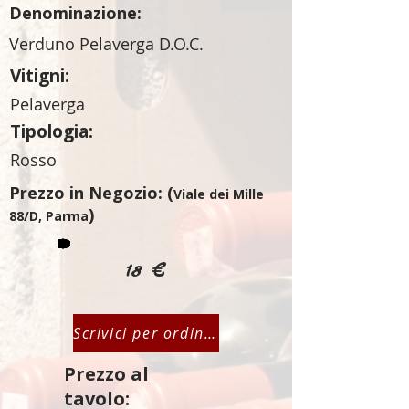
Denominazione:
Verduno Pelaverga D.O.C.
Vitigni:
Pelaverga
Tipologia:
Rosso
Prezzo in Negozio: (
Viale dei Mille
)
88/D, Parma
18 €
Scrivici per ordinare
Prezzo al
tavolo: