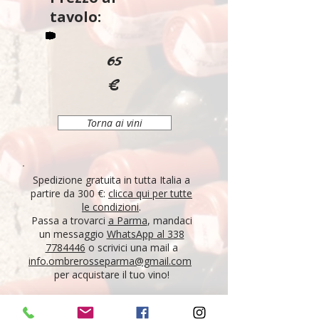
tavolo:
65
€
Torna ai vini
Spedizione gratuita in tutta Italia a
partire da 300 €:
clicca qui per tutte
le condizioni
.
Passa a trovarci
a Parma
, mandaci
un messaggio
WhatsApp al 338
7784446
o scrivici una mail a
info.ombrerosseparma@gmail.com
per acquistare il tuo vino!
"Tutti i vini della nostra cantina derivano da un