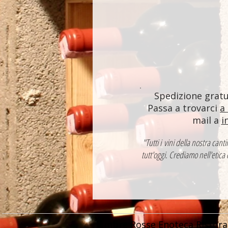
Spedizione gratui
Passa a trovarci
a
mail a
i
"Tutti i vini della nostra ca
tutt'oggi. Crediamo nell'etica
Ombre Rosse Enoteca Ristora