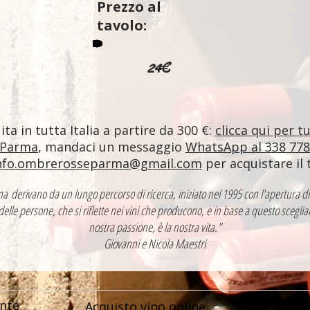
Prezzo al
tavolo:
24€
ta in tutta Italia a partire da 300 €:
clicca qui per t
 Parma
, mandaci un messaggio
WhatsApp al 338 77
nfo.ombrerosseparma@gmail.com
per acquistare il 
ntina derivano da un lungo percorso di ricerca, iniziato nel 1995 con l'apertur
 delle persone, che si riflette nei vini che producono, e in base a questo sceglia
nostra passione, è la nostra vita."
Giovanni e Nicola Maestri
nte
Acquisto vino online