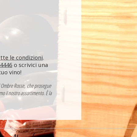
utte le condizioni
.
84446
o scrivici una
tuo vino!
a di Ombre Rosse, che prosegue
mo il nostro assortimento. È la