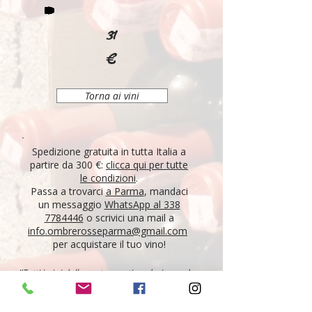
31
€
Torna ai vini
Spedizione gratuita in tutta Italia a
partire da 300 €:
clicca qui per tutte
le condizioni
.
Passa a trovarci
a Parma
, mandaci
un messaggio
WhatsApp al 338
7784446
o scrivici una mail a
info.ombrerosseparma@gmail.com
per acquistare il tuo vino!
"Tutti i vini della nostra cantina derivano da un
lungo percorso di ricerca, iniziato nel 1995 con
l'apertura di Ombre Rosse, che prosegue tutt'oggi.