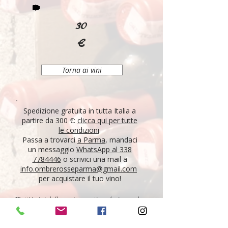
30
€
Torna ai vini
Spedizione gratuita in tutta Italia a
partire da 300 €:
clicca qui per tutte
le condizioni
.
Passa a trovarci
a Parma
, mandaci
un messaggio
WhatsApp al 338
7784446
o scrivici una mail a
info.ombrerosseparma@gmail.com
per acquistare il tuo vino!
"Tutti i vini della nostra cantina derivano da un
lungo percorso di ricerca, iniziato nel 1995 con
l'apertura di Ombre Rosse, che prosegue tutt'oggi.