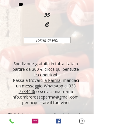
35
€
Torna ai vini
Spedizione gratuita in tutta Italia a
partire da 300 €:
clicca qui per tutte
le condizioni
.
Passa a trovarci
a Parma
, mandaci
un messaggio
WhatsApp al 338
7784446
o scrivici una mail a
info.ombrerosseparma@gmail.com
per acquistare il tuo vino!
"Tutti i vini della nostra cantina derivano da un
lungo percorso di ricerca, iniziato nel 1995 con
l'apertura di Ombre Rosse, che prosegue tutt'oggi.