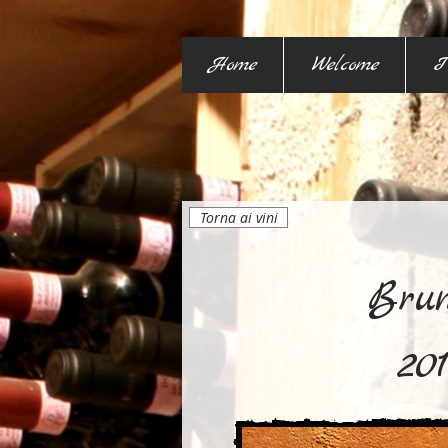
Home
Welcome
I
Torna ai vini
Brun
20