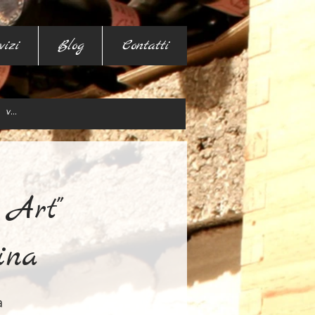
vizi
Blog
Contatti
 Art"
ina
a