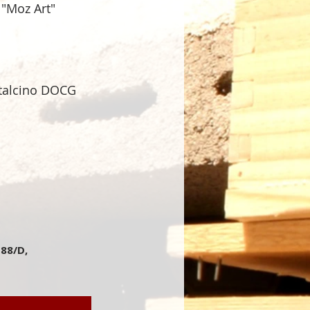
 "Moz Art"
talcino DOCG
 88/D,