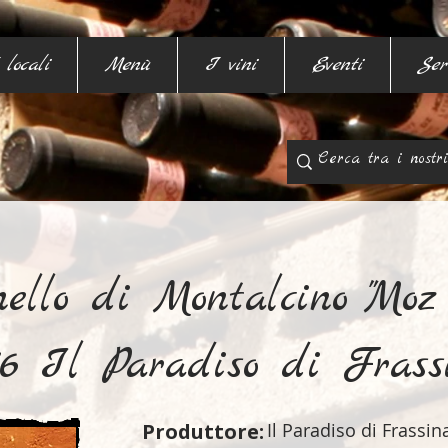
 locali
Menù
I vini
Eventi
Ser
ello di Montalcino "Moz
16 Il Paradiso di Frass
Produttore:
Il Paradiso di Frassin