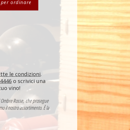
i per ordinare
utte le condizioni
.
84446
o scrivici una
tuo vino!
a di Ombre Rosse, che prosegue
mo il nostro assortimento. È la