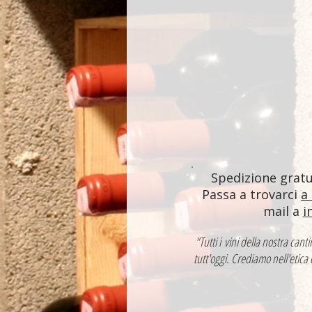
Spedizione gratui
Passa a trovarci
a
mail a
i
"Tutti i vini della nostra ca
tutt'oggi. Crediamo nell'etica