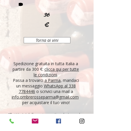
36
€
Torna ai vini
Spedizione gratuita in tutta Italia a
partire da 300 €:
clicca qui per tutte
le condizioni
.
Passa a trovarci
a Parma
, mandaci
un messaggio
WhatsApp al 338
7784446
o scrivici una mail a
info.ombrerosseparma@gmail.com
per acquistare il tuo vino!
"Tutti i vini della nostra cantina derivano da un
lungo percorso di ricerca, iniziato nel 1995 con
l'apertura di Ombre Rosse, che prosegue tutt'oggi.