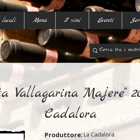
 locali
Menù
I vini
Eventi
Ser
ta Vallagarina "Majere" 
Cadalora
Produttore:
La Cadalora