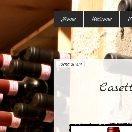
Home
Welcome
I
Torna ai vini
Caset