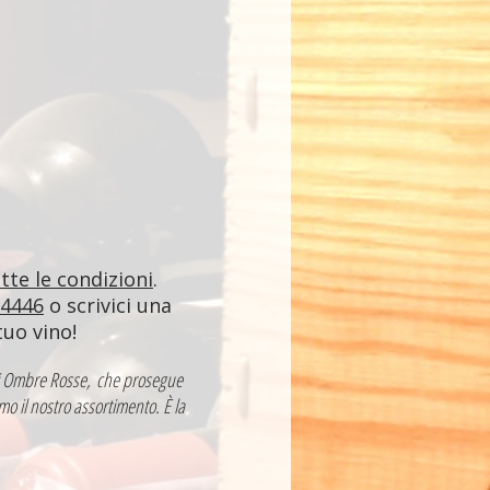
utte le condizioni
.
84446
o scrivici una
tuo vino!
a di Ombre Rosse, che prosegue
mo il nostro assortimento. È la