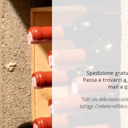
Spedizione gratui
Passa a trovarci
a
mail a
i
"Tutti i vini della nostra ca
tutt'oggi. Crediamo nell'etica