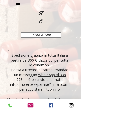
57
€
Torna ai vini
Spedizione gratuita in tutta Italia a
partire da 300 €:
clicca qui per tutte
le condizioni
.
Passa a trovarci
a Parma
, mandaci
un messaggio
WhatsApp al 338
7784446
o scrivici una mail a
info.ombrerosseparma@gmail.com
per acquistare il tuo vino!
"Tutti i vini della nostra cantina derivano da un
lungo percorso di ricerca, iniziato nel 1995 con
l'apertura di Ombre Rosse, che prosegue tutt'oggi.