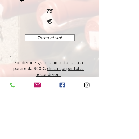
75
€
Torna ai vini
Spedizione gratuita in tutta Italia a
partire da 300 €:
clicca qui per tutte
le condizioni
.
Passa a trovarci
a Parma
, mandaci
un messaggio
WhatsApp al 338
7784446
o scrivici una mail a
info.ombrerosseparma@gmail.com
per acquistare il tuo vino!
"Tutti i vini della nostra cantina derivano da un
lungo percorso di ricerca, iniziato nel 1995 con
l'apertura di Ombre Rosse, che prosegue tutt'oggi.