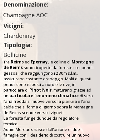
Denominazione:
Champagne AOC
Vitigni:
Chardonnay
Tipologia:
Bollicine
Tra
Reims
ed
Epernay
, le colline di
Montagne
de Reims
sono ricoperte da foreste i cui pendii
gessosi, che raggiungono i 280m s.l.m.,
assicurano costante drenaggio. Molti di questi
pendii sono esposti a nord e le uve, in
particolare di
Pinot Noir
, maturano grazie ad
un
particolare fenomeno climatico
: di sera
l’aria fredda si muove verso la pianura e l’aria
calda che si forma di giorno sopra la Montagne
de Reims scende verso i vigneti.
La foresta funge dunque da regolatore
termico.
Adam-Mereaux nasce dall’unione di due
famiglie con il desiderio di costruire un nuovo