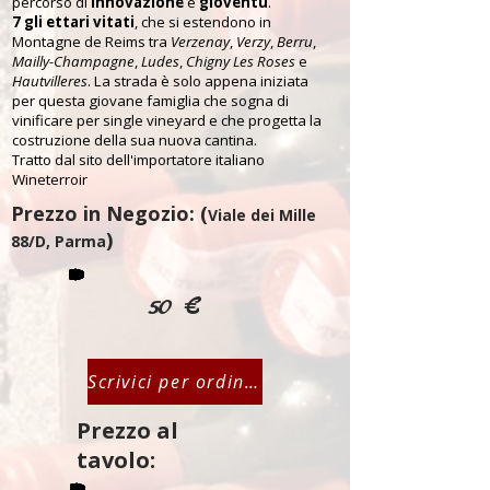
percorso di
innovazione
e
gioventù
.
7 gli ettari vitati
, che si estendono in
Montagne de Reims tra
Verzenay
,
Verzy
,
Berru
,
Mailly-Champagne
,
Ludes
,
Chigny Les Roses
e
Hautvilleres
. La strada è solo appena iniziata
per questa giovane famiglia che sogna di
vinificare per single vineyard e che progetta la
costruzione della sua nuova cantina.
Tratto dal sito dell'importatore italiano
Wineterroir
Prezzo in Negozio: (
Viale dei Mille
)
88/D, Parma
50 €
Scrivici per ordinare
Prezzo al
tavolo: