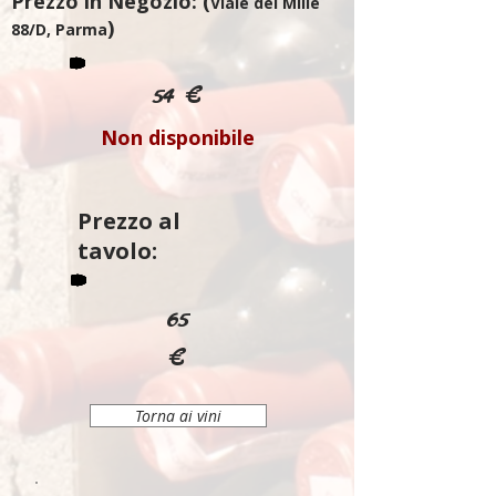
Prezzo in Negozio: (
Viale dei Mille
)
88/D, Parma
54 €
Non disponibile
Prezzo al
tavolo:
65
€
Torna ai vini