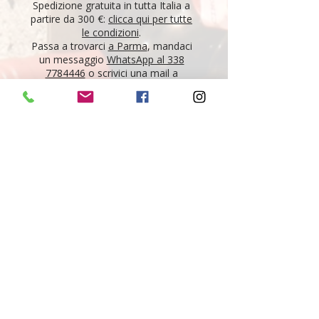
Spedizione gratuita in tutta Italia a
partire da 300 €:
clicca qui per tutte
le condizioni
.
Passa a trovarci
a Parma
, mandaci
un messaggio
WhatsApp al 338
7784446
o scrivici una mail a
info.ombrerosseparma@gmail.com
per acquistare il tuo vino!
"Tutti i vini della nostra cantina derivano da un
lungo percorso di ricerca, iniziato nel 1995 con
l'apertura di Ombre Rosse, che prosegue tutt'oggi.
Crediamo nell'etica delle persone, che si riflette nei
vini che producono, e in base a questo scegliamo il
nostro assortimento. È la nostra passione, è la
nostra vita."
Giovanni e Nicola Maestri
Newsletter