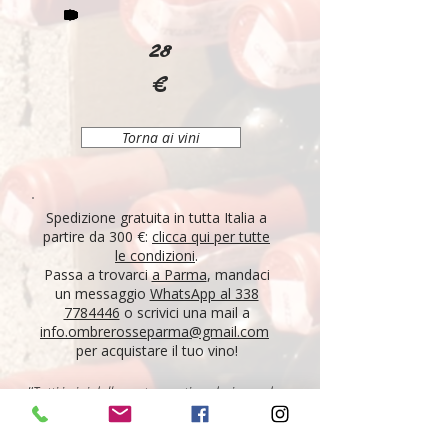
28
€
Torna ai vini
Spedizione gratuita in tutta Italia a
partire da 300 €:
clicca qui per tutte
le condizioni
.
Passa a trovarci
a Parma
, mandaci
un messaggio
WhatsApp al 338
7784446
o scrivici una mail a
info.ombrerosseparma@gmail.com
per acquistare il tuo vino!
"Tutti i vini della nostra cantina derivano da un
lungo percorso di ricerca, iniziato nel 1995 con
l'apertura di Ombre Rosse, che prosegue tutt'oggi.