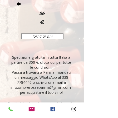
36
€
Torna ai vini
Spedizione gratuita in tutta Italia a
partire da 300 €:
clicca qui per tutte
le condizioni
.
Passa a trovarci
a Parma
, mandaci
un messaggio
WhatsApp al 338
7784446
o scrivici una mail a
info.ombrerosseparma@gmail.com
per acquistare il tuo vino!
"Tutti i vini della nostra cantina derivano da un
lungo percorso di ricerca, iniziato nel 1995 con
l'apertura di Ombre Rosse, che prosegue tutt'oggi.