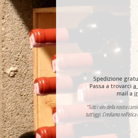
Spedizione gratui
Passa a trovarci
a
mail a
i
"Tutti i vini della nostra ca
tutt'oggi. Crediamo nell'etica