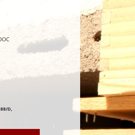
 DOC
 88/D,