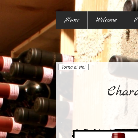
Home
Welcome
I
Torna ai vini
Char