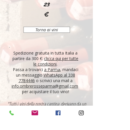
23
€
Torna ai vini
Spedizione gratuita in tutta Italia a
partire da 300 €:
clicca qui per tutte
le condizioni
.
Passa a trovarci
a Parma
, mandaci
un messaggio
WhatsApp al 338
7784446
o scrivici una mail a
info.ombrerosseparma@gmail.com
per acquistare il tuo vino!
"Tutti i vini della nostra cantina derivano da un
lungo percorso di ricerca, iniziato nel 1995 con
l'apertura di Ombre Rosse, che prosegue tutt'oggi.
Crediamo nell'etica delle persone, che si riflette nei