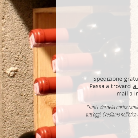
Spedizione gratui
Passa a trovarci
a
mail a
i
"Tutti i vini della nostra ca
tutt'oggi. Crediamo nell'etica