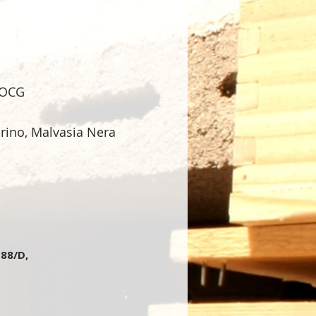
DOCG
orino, Malvasia Nera
 88/D,