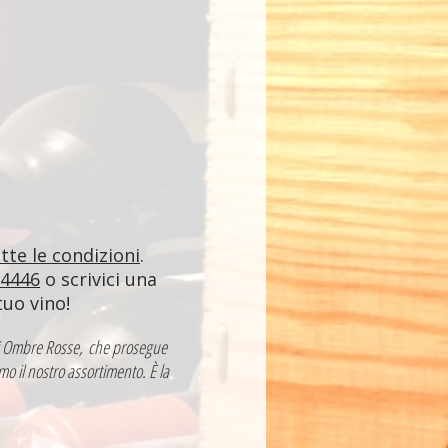
utte le condizioni
.
84446
o scrivici una
tuo vino!
a di Ombre Rosse, che prosegue
mo il nostro assortimento. È la