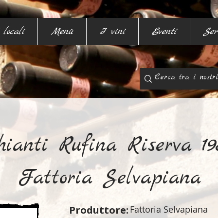
 locali
Menù
I vini
Eventi
Ser
hianti Rufina Riserva 19
Fattoria Selvapiana
Produttore:
Fattoria Selvapiana