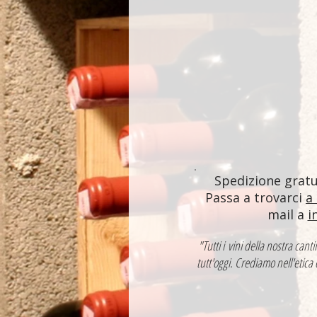
Spedizione gratui
Passa a trovarci
a
mail a
i
"Tutti i vini della nostra ca
tutt'oggi. Crediamo nell'etica