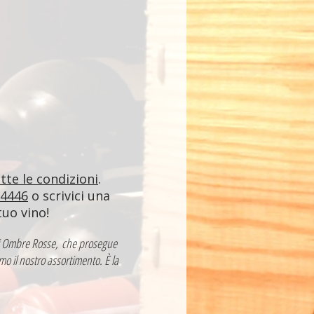
utte le condizioni
.
84446
o scrivici una
tuo vino!
a di Ombre Rosse, che prosegue
mo il nostro assortimento. È la