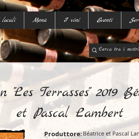
 locali
Menù
I vini
Eventi
Ser
n "Les Terrasses" 2019 Bé
et Pascal Lambert
Produttore:
Béatrice et Pascal La