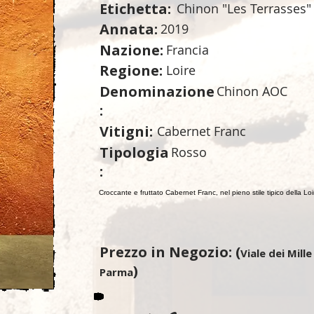
Etichetta:
Chinon "Les Terrasses"
Annata:
2019
Nazione:
Francia
Regione:
Loire
Denominazione
Chinon AOC
:
Vitigni:
Cabernet Franc
Tipologia
Rosso
:
Croccante e fruttato Cabernet Franc, nel pieno stile tipico della Lo
Prezzo in Negozio: (
Viale dei Mille
)
Parma