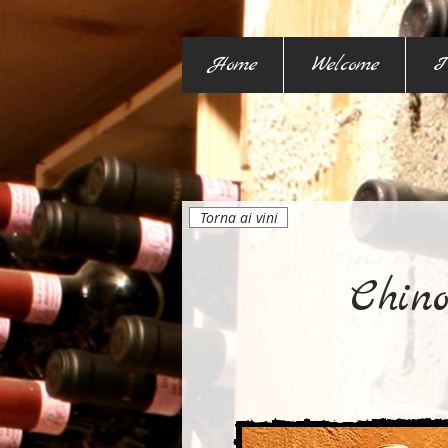
Home
Welcome
I
Torna ai vini
Chino