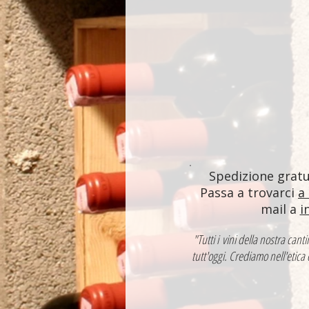
Spedizione gratui
Passa a trovarci
a
mail a
i
"Tutti i vini della nostra ca
tutt'oggi. Crediamo nell'etica