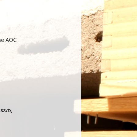
ne AOC
 88/D,