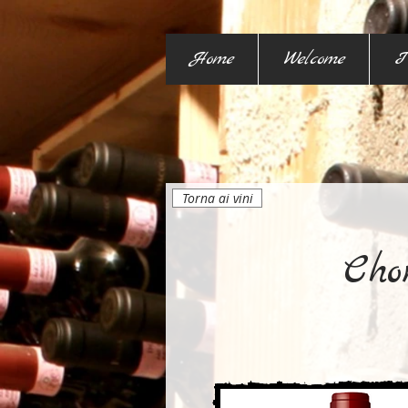
Home
Welcome
I
Torna ai vini
Cho