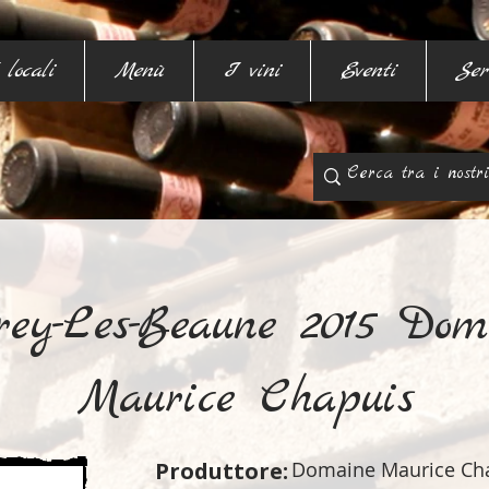
 locali
Menù
I vini
Eventi
Ser
rey-Les-Beaune 2015 Dom
Maurice Chapuis
Produttore:
Domaine Maurice Ch