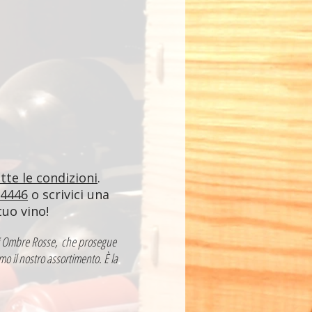
utte le condizioni
.
84446
o scrivici una
tuo vino!
a di Ombre Rosse, che prosegue
mo il nostro assortimento. È la