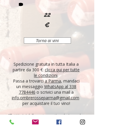
22
€
Torna ai vini
Spedizione gratuita in tutta Italia a
partire da 300 €:
clicca qui per tutte
le condizioni
.
Passa a trovarci
a Parma
, mandaci
un messaggio
WhatsApp al 338
7784446
o scrivici una mail a
info.ombrerosseparma@gmail.com
per acquistare il tuo vino!
"Tutti i vini della nostra cantina derivano da un
lungo percorso di ricerca, iniziato nel 1995 con
l'apertura di Ombre Rosse, che prosegue tutt'oggi.