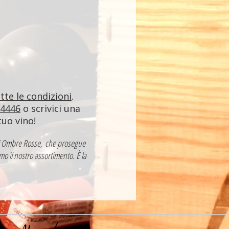
utte le condizioni
.
84446
o scrivici una
tuo vino!
a di Ombre Rosse, che prosegue
mo il nostro assortimento. È la