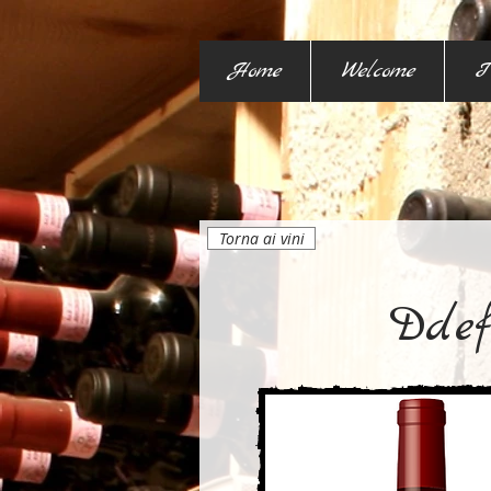
Home
Welcome
I
Torna ai vini
Ddef