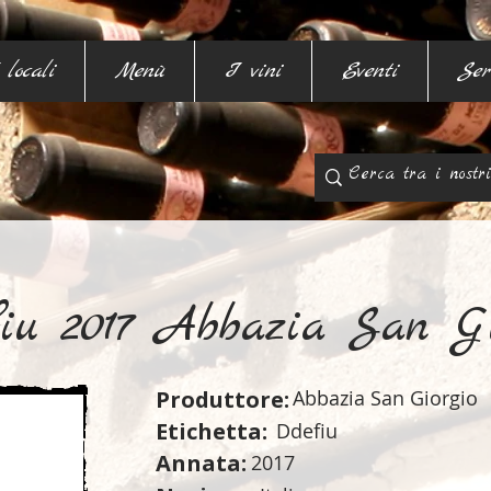
 locali
Menù
I vini
Eventi
Ser
iu 2017 Abbazia San Gi
Produttore:
Abbazia San Giorgio
Etichetta:
Ddefiu
Annata:
2017