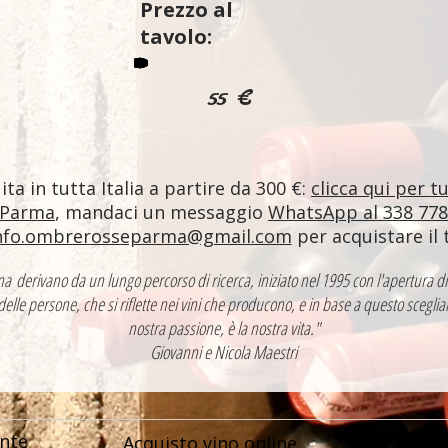
Prezzo al
tavolo:
55 €
ta in tutta Italia a partire da 300 €:
clicca qui per t
 Parma
, mandaci un messaggio
WhatsApp al 338 77
nfo.ombrerosseparma@gmail.com
per acquistare il 
ntina derivano da un lungo percorso di ricerca, iniziato nel 1995 con l'apertur
 delle persone, che si riflette nei vini che producono, e in base a questo sceglia
nostra passione, è la nostra vita."
Giovanni e Nicola Maestri
nte
Acquisto vino online