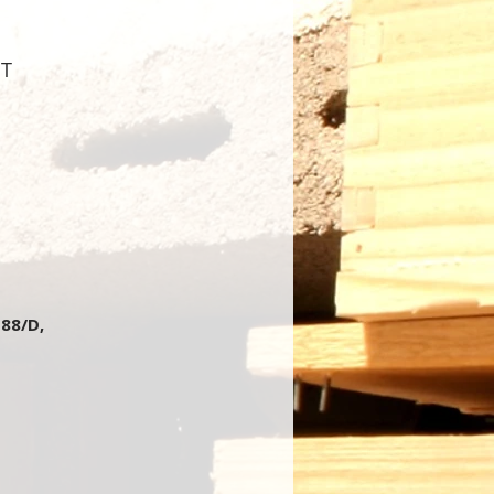
GT
 88/D,