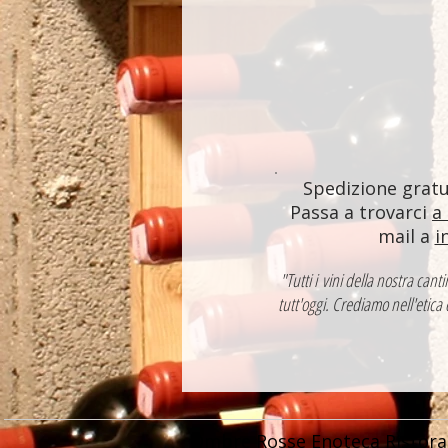
Spedizione gratui
Passa a trovarci
a
mail a
i
"Tutti i vini della nostra ca
tutt'oggi. Crediamo nell'etica
Ombre Rosse Enoteca Ristora