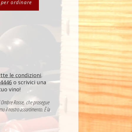
i per ordinare
utte le condizioni
.
84446
o scrivici una
tuo vino!
a di Ombre Rosse, che prosegue
mo il nostro assortimento. È la