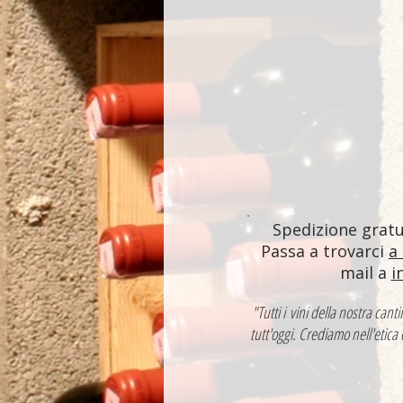
Spedizione gratui
Passa a trovarci
a
mail a
i
"Tutti i vini della nostra ca
tutt'oggi. Crediamo nell'etica