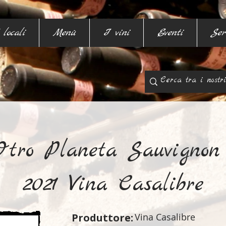
 locali
Menù
I vini
Eventi
Ser
tro Planeta Sauvignon
2021 Vina Casalibre
Produttore:
Vina Casalibre