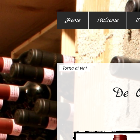
Home
Welcome
I
Torna ai vini
De O