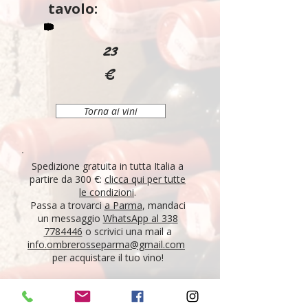
tavolo:
23
€
Torna ai vini
Spedizione gratuita in tutta Italia a
partire da 300 €:
clicca qui per tutte
le condizioni
.
Passa a trovarci
a Parma
, mandaci
un messaggio
WhatsApp al 338
7784446
o scrivici una mail a
info.ombrerosseparma@gmail.com
per acquistare il tuo vino!
"Tutti i vini della nostra cantina derivano da un
lungo percorso di ricerca, iniziato nel 1995 con