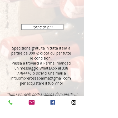
Torna ai vini
Spedizione gratuita in tutta Italia a
partire da 300 €:
clicca qui per tutte
le condizioni
.
Passa a trovarci
a Parma
, mandaci
un messaggio
WhatsApp al 338
7784446
o scrivici una mail a
info.ombrerosseparma@gmail.com
per acquistare il tuo vino!
"Tutti i vini della nostra cantina derivano da un
lungo percorso di ricerca, iniziato nel 1995 con
l'apertura di Ombre Rosse, che prosegue tutt'oggi.
Crediamo nell'etica delle persone, che si riflette nei