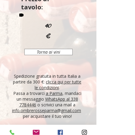
tavolo:
40
€
Torna ai vini
Spedizione gratuita in tutta Italia a
partire da 300 €:
clicca qui per tutte
le condizioni
.
Passa a trovarci
a Parma
, mandaci
un messaggio
WhatsApp al 338
7784446
o scrivici una mail a
info.ombrerosseparma@gmail.com
per acquistare il tuo vino!
"Tutti i vini della nostra cantina derivano da un