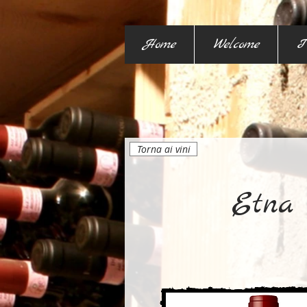
Home
Welcome
I
Torna ai vini
Etna 