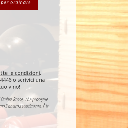
i per ordinare
utte le condizioni
.
84446
o scrivici una
tuo vino!
a di Ombre Rosse, che prosegue
mo il nostro assortimento. È la