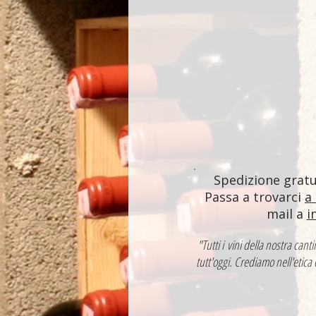
Spedizione gratui
Passa a trovarci
a
mail a
i
"Tutti i vini della nostra ca
tutt'oggi. Crediamo nell'etica