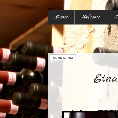
Home
Welcome
I
Torna ai vini
Etna