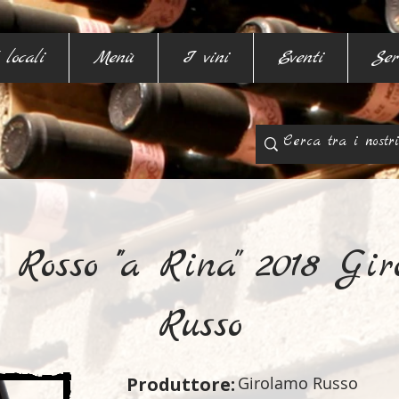
 locali
Menù
I vini
Eventi
Ser
 Rosso "'a Rina" 2018 Gi
Russo
Produttore:
Girolamo Russo