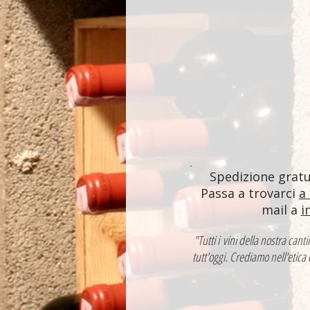
Spedizione gratui
Passa a trovarci
a
mail a
i
"Tutti i vini della nostra ca
tutt'oggi. Crediamo nell'etica