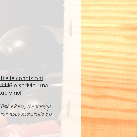
utte le condizioni
.
84446
o scrivici una
tuo vino!
a di Ombre Rosse, che prosegue
mo il nostro assortimento. È la