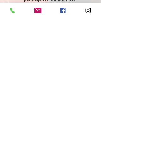
"Tutti i vini della nostra cantina derivano da un
lungo percorso di ricerca, iniziato nel 1995 con
l'apertura di Ombre Rosse, che prosegue tutt'oggi.
Crediamo nell'etica delle persone, che si riflette nei
vini che producono, e in base a questo scegliamo il
nostro assortimento. È la nostra passione, è la
nostra vita."
Giovanni e Nicola Maestri
Newsletter
Iscriviti per ricevere tutte le nostre news
Iscriviti qui
Seguici sui tuoi canali Social preferiti