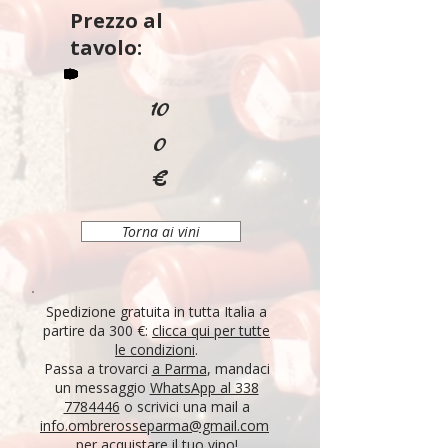
Prezzo al
tavolo:
10
0
€
Torna ai vini
Spedizione gratuita in tutta Italia a
partire da 300 €:
clicca qui per tutte
le condizioni
.
Passa a trovarci
a Parma
, mandaci
un messaggio
WhatsApp al 338
7784446
o scrivici una mail a
info.ombrerosseparma@gmail.com
per acquistare il tuo vino!