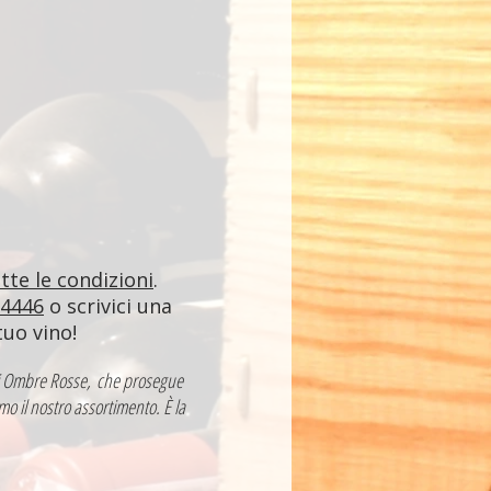
utte le condizioni
.
84446
o scrivici una
tuo vino!
a di Ombre Rosse, che prosegue
mo il nostro assortimento. È la