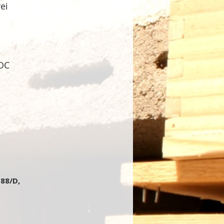
ei
DOC
 88/D,