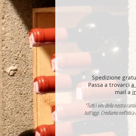
Spedizione gratui
Passa a trovarci
a
mail a
i
"Tutti i vini della nostra ca
tutt'oggi. Crediamo nell'etica