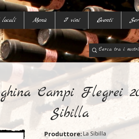
 locali
Menù
I vini
Eventi
Ser
ghina Campi Flegrei 2
Sibilla
Produttore:
La Sibilla