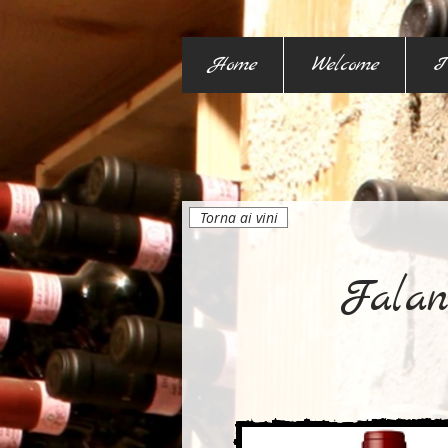
Home
Welcome
I
Torna ai vini
Falan