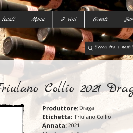
 locali
Menù
I vini
Eventi
Ser
riulano Collio 2021 Dra
Produttore:
Draga
Etichetta:
Friulano Collio
Annata:
2021