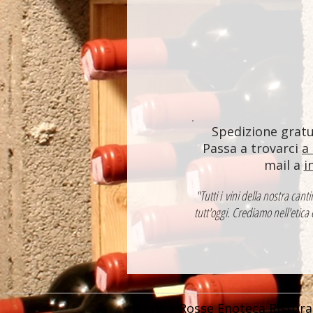
Spedizione gratui
Passa a trovarci
a
mail a
i
"Tutti i vini della nostra ca
tutt'oggi. Crediamo nell'etica
Ombre Rosse Enoteca Ristora