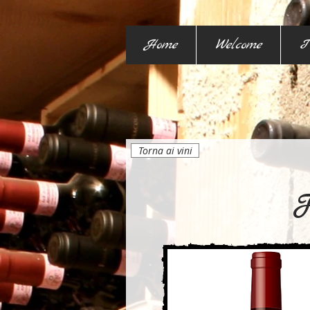
Home
Welcome
I
Torna ai vini
F