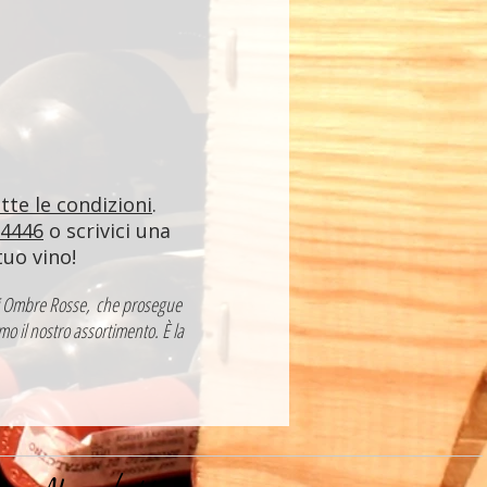
utte le condizioni
.
84446
o scrivici una
tuo vino!
a di Ombre Rosse, che prosegue
mo il nostro assortimento. È la