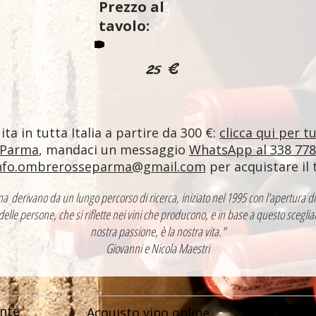
Prezzo al
tavolo:
25 €
ta in tutta Italia a partire da 300 €:
clicca qui per t
 Parma
, mandaci un messaggio
WhatsApp al 338 77
nfo.ombrerosseparma@gmail.com
per acquistare il 
ntina derivano da un lungo percorso di ricerca, iniziato nel 1995 con l'apertur
 delle persone, che si riflette nei vini che producono, e in base a questo sceglia
nostra passione, è la nostra vita."
Giovanni e Nicola Maestri
nte
Acquisto vino online