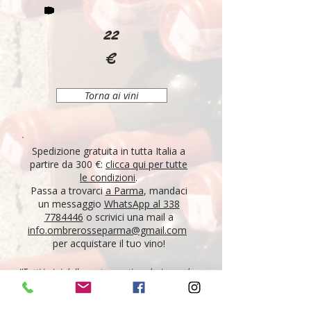
22
€
Torna ai vini
Spedizione gratuita in tutta Italia a
partire da 300 €:
clicca qui per tutte
le condizioni
.
Passa a trovarci
a Parma
, mandaci
un messaggio
WhatsApp al 338
7784446
o scrivici una mail a
info.ombrerosseparma@gmail.com
per acquistare il tuo vino!
"Tutti i vini della nostra cantina derivano da un
lungo percorso di ricerca, iniziato nel 1995 con
l'apertura di Ombre Rosse, che prosegue tutt'oggi.