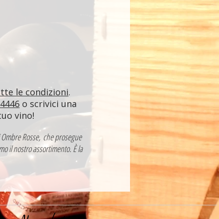
utte le condizioni
.
84446
o scrivici una
tuo vino!
a di Ombre Rosse, che prosegue
mo il nostro assortimento. È la