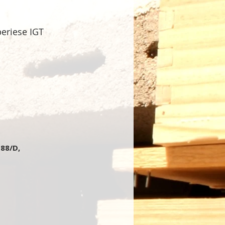
periese IGT
 88/D,