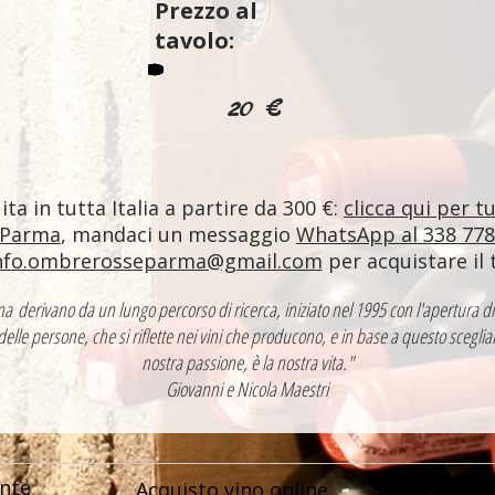
Prezzo al
tavolo:
20 €
ta in tutta Italia a partire da 300 €:
clicca qui per t
 Parma
, mandaci un messaggio
WhatsApp al 338 77
nfo.ombrerosseparma@gmail.com
per acquistare il 
ntina derivano da un lungo percorso di ricerca, iniziato nel 1995 con l'apertur
 delle persone, che si riflette nei vini che producono, e in base a questo sceglia
nostra passione, è la nostra vita."
Giovanni e Nicola Maestri
nte
Acquisto vino online