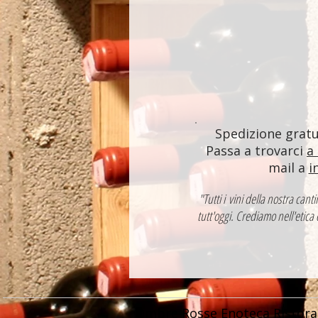
Spedizione gratui
Passa a trovarci
a
mail a
i
"Tutti i vini della nostra ca
tutt'oggi. Crediamo nell'etica
Ombre Rosse Enoteca Ristora