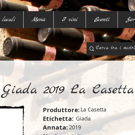
 locali
Menù
I vini
Eventi
Ser
Giada 2019 La Casetta
Produttore:
La Casetta
Etichetta:
Giada
Annata:
2019