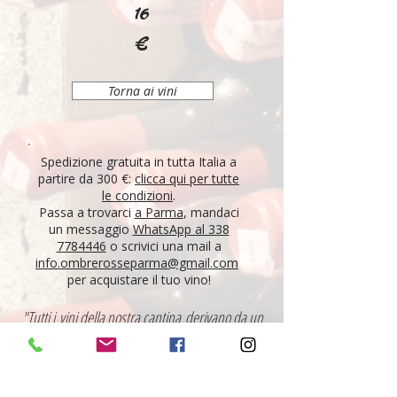
16
€
Torna ai vini
Spedizione gratuita in tutta Italia a
partire da 300 €:
clicca qui per tutte
le condizioni
.
Passa a trovarci
a Parma
, mandaci
un messaggio
WhatsApp al 338
7784446
o scrivici una mail a
info.ombrerosseparma@gmail.com
per acquistare il tuo vino!
"Tutti i vini della nostra cantina derivano da un
lungo percorso di ricerca, iniziato nel 1995 con
l'apertura di Ombre Rosse, che prosegue tutt'oggi.
Crediamo nell'etica delle persone, che si riflette nei