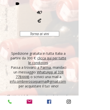
40
€
Torna ai vini
Spedizione gratuita in tutta Italia a
partire da 300 €:
clicca qui per tutte
le condizioni
.
Passa a trovarci
a Parma
, mandaci
un messaggio
WhatsApp al 338
7784446
o scrivici una mail a
info.ombrerosseparma@gmail.com
per acquistare il tuo vino!
"Tutti i vini della nostra cantina derivano da un
lungo percorso di ricerca, iniziato nel 1995 con
l'apertura di Ombre Rosse, che prosegue tutt'oggi.