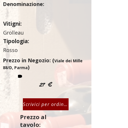
Denominazione:
Vitigni:
Grolleau
Tipologia:
Rosso
Prezzo in Negozio: (
Viale dei Mille
)
88/D, Parma
27 €
Scrivici per ordinare
Prezzo al
tavolo: