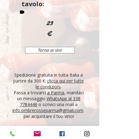
tavolo:
23
€
Torna ai vini
Spedizione gratuita in tutta Italia a
partire da 300 €:
clicca qui per tutte
le condizioni
.
Passa a trovarci
a Parma
, mandaci
un messaggio
WhatsApp al 338
7784446
o scrivici una mail a
info.ombrerosseparma@gmail.com
per acquistare il tuo vino!
"Tutti i vini della nostra cantina derivano da un
lungo percorso di ricerca, iniziato nel 1995 con