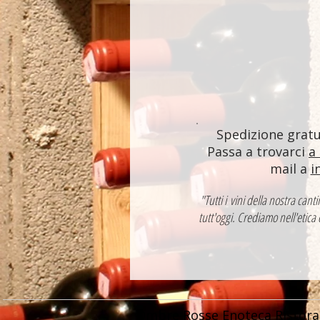
Spedizione gratui
Passa a trovarci
a
mail a
i
"Tutti i vini della nostra ca
tutt'oggi. Crediamo nell'etica
Ombre Rosse Enoteca Ristora