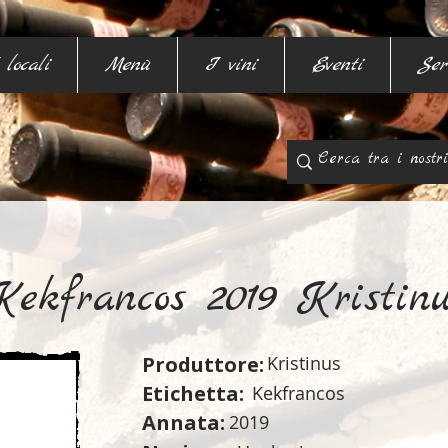
 locali
Menù
I vini
Eventi
Ser
Kekfrancos 2019 Kristinu
Produttore:
Kristinus
Etichetta:
Kekfrancos
Annata:
2019