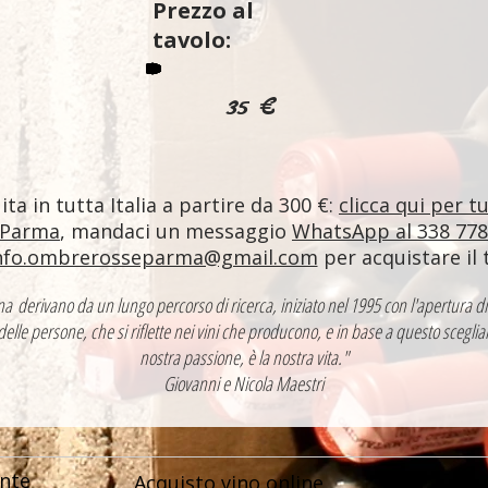
Prezzo al
tavolo:
35 €
ta in tutta Italia a partire da 300 €:
clicca qui per t
 Parma
, mandaci un messaggio
WhatsApp al 338 77
nfo.ombrerosseparma@gmail.com
per acquistare il 
ntina derivano da un lungo percorso di ricerca, iniziato nel 1995 con l'apertur
 delle persone, che si riflette nei vini che producono, e in base a questo sceglia
nostra passione, è la nostra vita."
Giovanni e Nicola Maestri
nte
Acquisto vino online