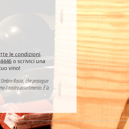
utte le condizioni
.
84446
o scrivici una
tuo vino!
a di Ombre Rosse, che prosegue
mo il nostro assortimento. È la