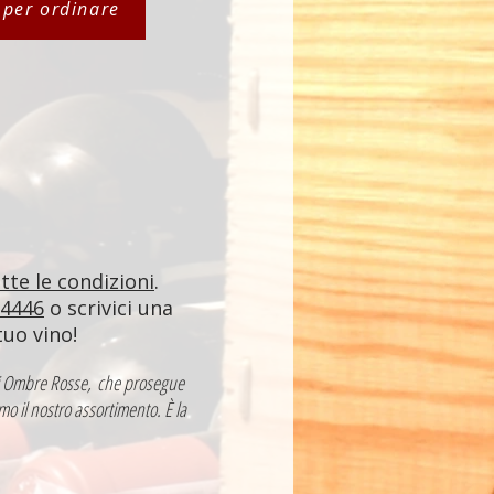
i per ordinare
utte le condizioni
.
84446
o scrivici una
tuo vino!
a di Ombre Rosse, che prosegue
mo il nostro assortimento. È la