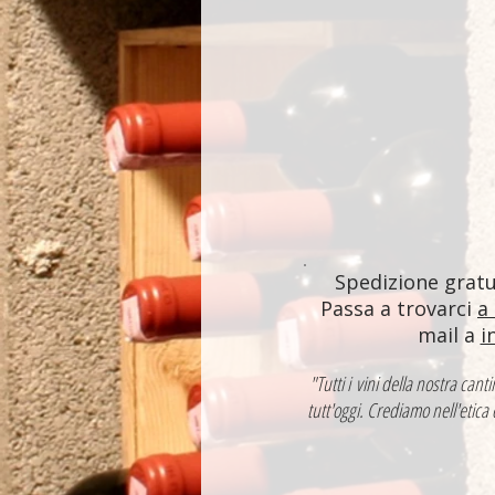
Spedizione gratui
Passa a trovarci
a
mail a
i
"Tutti i vini della nostra ca
tutt'oggi. Crediamo nell'etica