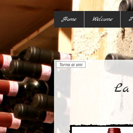
Home
Welcome
I
Torna ai vini
La 