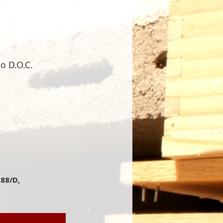
o D.O.C.
 88/D,