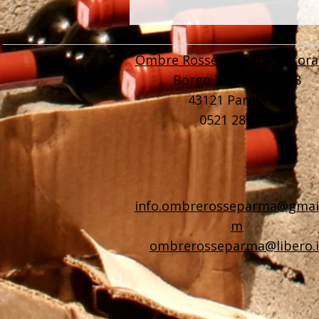
Ombre Rosse Enoteca Ristora
Borgo Tommasini 18
43121 Parma PR
0521 289575
info.ombrerosseparma@gmail
m
ombrerosseparma@libero.i