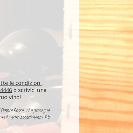
utte le condizioni
.
84446
o scrivici una
tuo vino!
a di Ombre Rosse, che prosegue
mo il nostro assortimento. È la