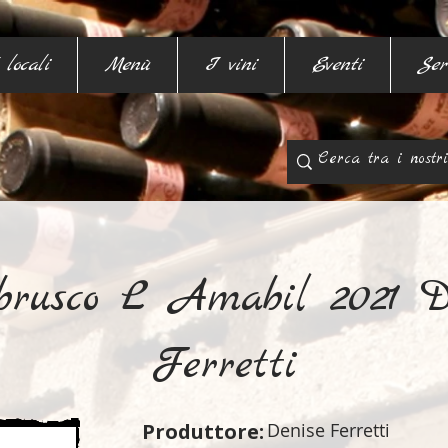
 locali
Menù
I vini
Eventi
Ser
rusco L Amabil 2021 D
Ferretti
Produttore:
Denise Ferretti