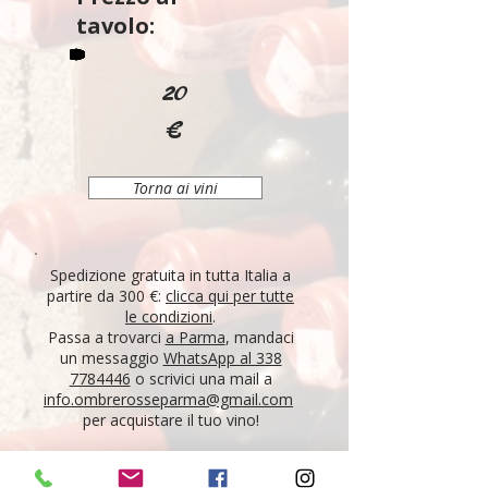
tavolo:
20
€
Torna ai vini
Spedizione gratuita in tutta Italia a
partire da 300 €:
clicca qui per tutte
le condizioni
.
Passa a trovarci
a Parma
, mandaci
un messaggio
WhatsApp al 338
7784446
o scrivici una mail a
info.ombrerosseparma@gmail.com
per acquistare il tuo vino!
"Tutti i vini della nostra cantina derivano da un