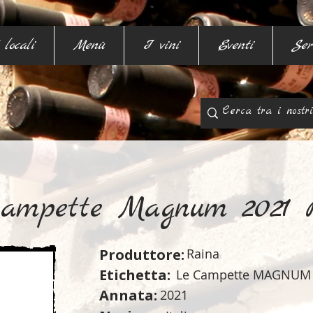
 locali
Menù
I vini
Eventi
Ser
ampette Magnum 2021 
Produttore:
Raina
Etichetta:
Le Campette MAGNUM
Annata:
2021