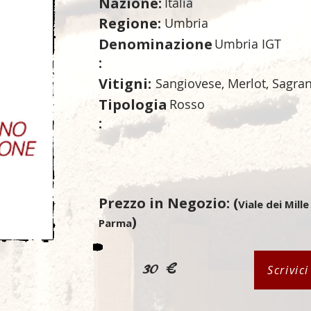
Nazione:
Italia
Regione:
Umbria
Denominazione
Umbria IGT
:
Vitigni:
Sangiovese, Merlot, Sagra
Tipologia
Rosso
:
Prezzo in Negozio: (
Viale dei Mille
)
Parma
30 €
Scrivic