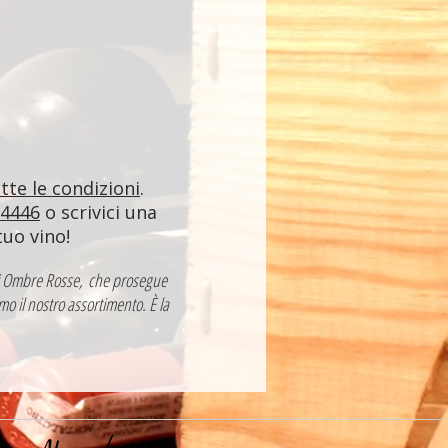
utte le condizioni
.
84446
o scrivici una
tuo vino!
a di Ombre Rosse, che prosegue
mo il nostro assortimento. È la