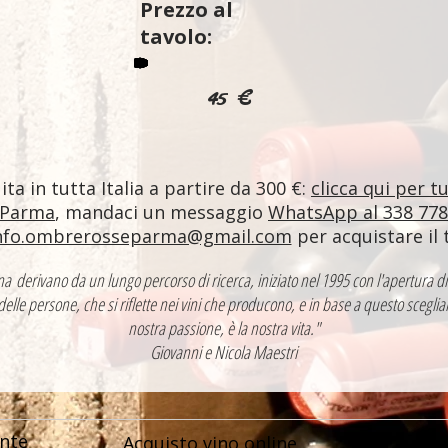
Prezzo al
tavolo:
45 €
ta in tutta Italia a partire da 300 €:
clicca qui per t
 Parma
, mandaci un messaggio
WhatsApp al 338 77
nfo.ombrerosseparma@gmail.com
per acquistare il 
ntina derivano da un lungo percorso di ricerca, iniziato nel 1995 con l'apertur
 delle persone, che si riflette nei vini che producono, e in base a questo sceglia
nostra passione, è la nostra vita."
Giovanni e Nicola Maestri
nte
Acquisto vino online