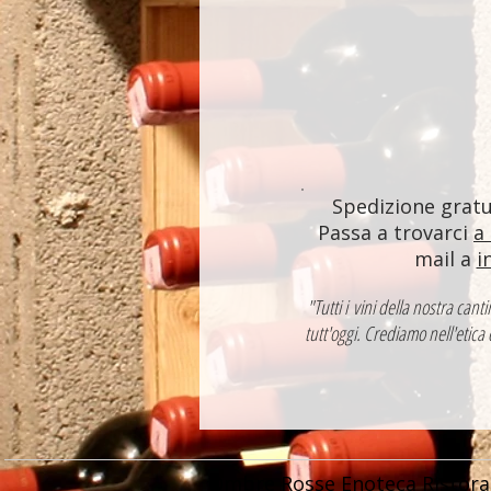
Spedizione gratui
Passa a trovarci
a
mail a
i
"Tutti i vini della nostra ca
tutt'oggi. Crediamo nell'etica
Ombre Rosse Enoteca Ristora