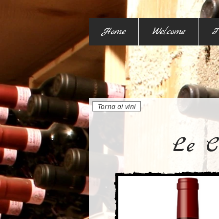
Home
Welcome
I
Torna ai vini
Le C