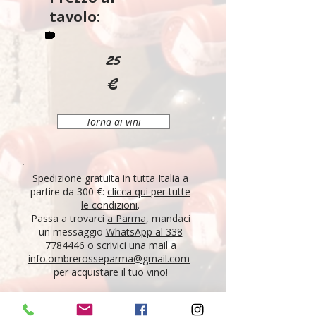
tavolo:
25
€
Torna ai vini
Spedizione gratuita in tutta Italia a
partire da 300 €:
clicca qui per tutte
le condizioni
.
Passa a trovarci
a Parma
, mandaci
un messaggio
WhatsApp al 338
7784446
o scrivici una mail a
info.ombrerosseparma@gmail.com
per acquistare il tuo vino!
"Tutti i vini della nostra cantina derivano da un